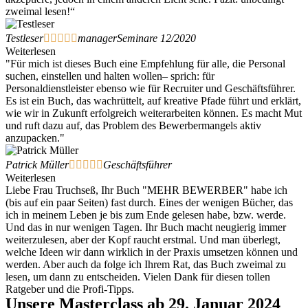
zweimal lesen!“
Testleser





managerSeminare 12/2020
Weiterlesen
"Für mich ist dieses Buch eine Empfehlung für alle, die Personal
suchen, einstellen und halten wollen– sprich: für
Personaldienstleister ebenso wie für Recruiter und Geschäftsführer.
Es ist ein Buch, das wachrüttelt, auf kreative Pfade führt und erklärt,
wie wir in Zukunft erfolgreich weiterarbeiten können. Es macht Mut
und ruft dazu auf, das Problem des Bewerbermangels aktiv
anzupacken."
Patrick Müller





Geschäftsführer
Weiterlesen
Liebe Frau Truchseß, Ihr Buch "MEHR BEWERBER" habe ich
(bis auf ein paar Seiten) fast durch. Eines der wenigen Bücher, das
ich in meinem Leben je bis zum Ende gelesen habe, bzw. werde.
Und das in nur wenigen Tagen. Ihr Buch macht neugierig immer
weiterzulesen, aber der Kopf raucht erstmal. Und man überlegt,
welche Ideen wir dann wirklich in der Praxis umsetzen können und
werden. Aber auch da folge ich Ihrem Rat, das Buch zweimal zu
lesen, um dann zu entscheiden. Vielen Dank für diesen tollen
Ratgeber und die Profi-Tipps.
Unsere Masterclass ab 29. Januar 2024​