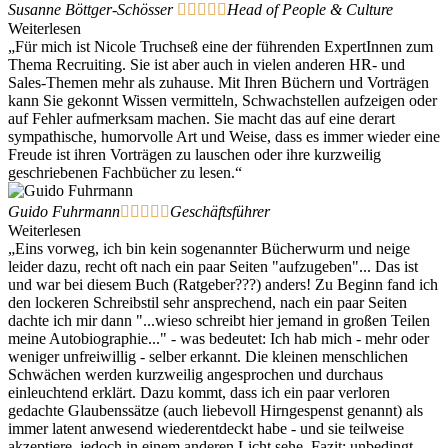
Susanne Böttger-Schösser





Head of People & Culture
Weiterlesen
„Für mich ist Nicole Truchseß eine der führenden ExpertInnen zum
Thema Recruiting. Sie ist aber auch in vielen anderen HR- und
Sales-Themen mehr als zuhause. Mit Ihren Büchern und Vorträgen
kann Sie gekonnt Wissen vermitteln, Schwachstellen aufzeigen oder
auf Fehler aufmerksam machen. Sie macht das auf eine derart
sympathische, humorvolle Art und Weise, dass es immer wieder eine
Freude ist ihren Vorträgen zu lauschen oder ihre kurzweilig
geschriebenen Fachbücher zu lesen.“
Guido Fuhrmann





Geschäftsführer
Weiterlesen
„Eins vorweg, ich bin kein sogenannter Bücherwurm und neige
leider dazu, recht oft nach ein paar Seiten "aufzugeben"... Das ist
und war bei diesem Buch (Ratgeber???) anders! Zu Beginn fand ich
den lockeren Schreibstil sehr ansprechend, nach ein paar Seiten
dachte ich mir dann "...wieso schreibt hier jemand in großen Teilen
meine Autobiographie..." - was bedeutet: Ich hab mich - mehr oder
weniger unfreiwillig - selber erkannt. Die kleinen menschlichen
Schwächen werden kurzweilig angesprochen und durchaus
einleuchtend erklärt. Dazu kommt, dass ich ein paar verloren
gedachte Glaubenssätze (auch liebevoll Hirngespenst genannt) als
immer latent anwesend wiederentdeckt habe - und sie teilweise
akzeptiere, jedoch in einem anderen Licht sehe. Fazit: unbedingt